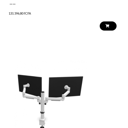
——
131 396,80
fCFA