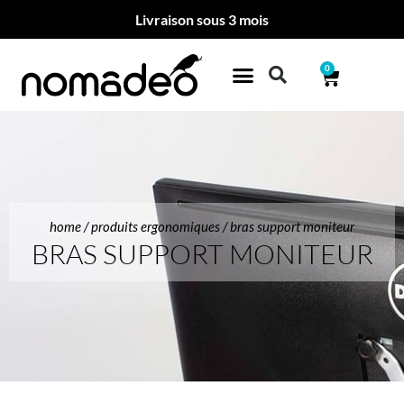
Livraison sous 3 mois
0
home
/
produits ergonomiques
/ bras support moniteur
BRAS SUPPORT MONITEUR