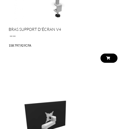
BRAS SUPPORT D’ÉCRAN V4
——
158 797,92
fCFA