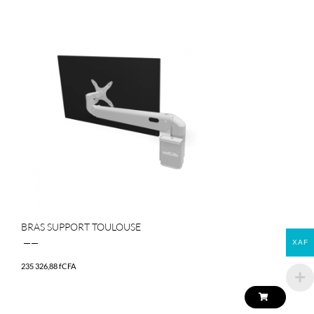
BRAS SUPPORT TOULOUSE
——
XAF
235 326,88
fCFA