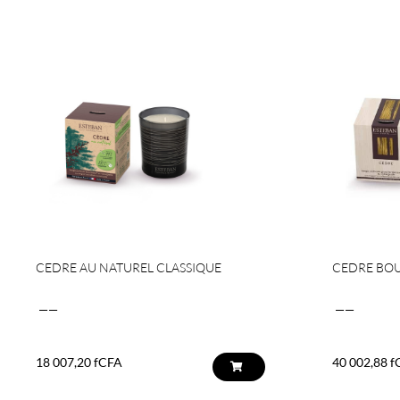
CEDRE AU NATUREL CLASSIQUE
CEDRE BOU
——
——
18 007,20
fCFA
40 002,88
f