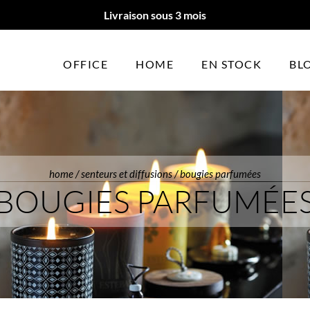
Livraison sous 3 mois
OFFICE
HOME
EN STOCK
BL
home
/
senteurs et diffusions
/ bougies parfumées
BOUGIES PARFUMÉE