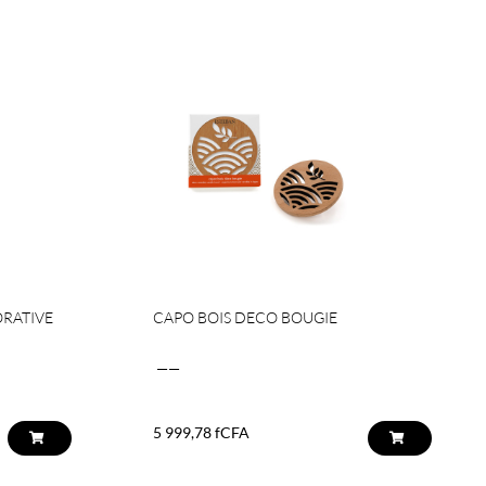
ORATIVE
CAPO BOIS DECO BOUGIE
——
5 999,78
fCFA