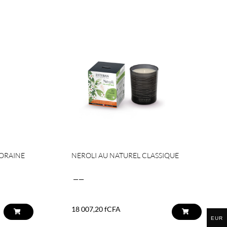
PORAINE
NEROLI AU NATUREL CLASSIQUE
——
18 007,20
fCFA
EUR