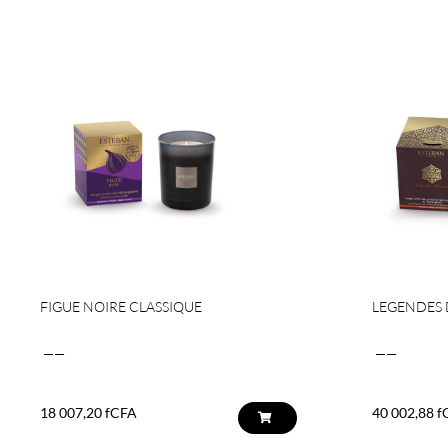
FIGUE NOIRE CLASSIQUE
LEGENDES 
——
——
18 007,20
fCFA
40 002,88
f