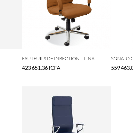
FAUTEUILS DE DIRECTION – LINA
SONATO 
423 651,36
fCFA
559 463,
Select options
Select opt