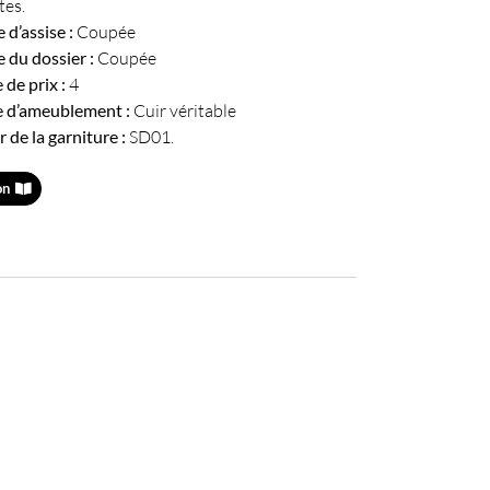
tes.
d’assise :
Coupée
 du dossier :
Coupée
de prix :
4
 d’ameublement :
Cuir véritable
 de la garniture :
SD01.
on