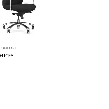
CONFORT
04
fCFA
ions