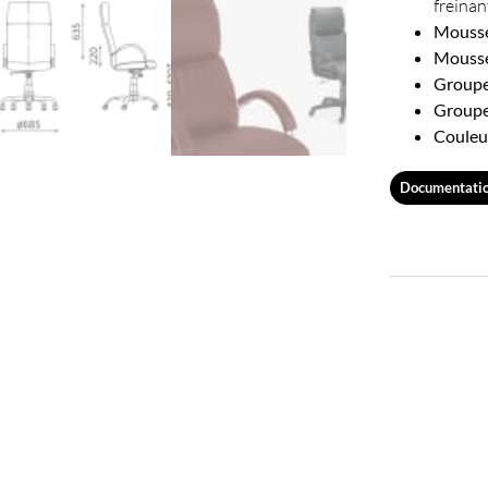
freinan
Mousse 
Mousse
Groupe 
Groupe
Couleur
Documentati