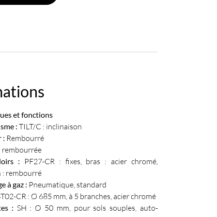
mations
ues et fonctions
sme :
TILT/C : inclinaison
 :
Rembourré
:
rembourrée
oirs :
PF27-CR : fixes, bras : acier chromé,
n : rembourré
e à gaz :
Pneumatique, standard
T02-CR : Ø 685 mm, à 5 branches, acier chromé
es :
SH : Ø 50 mm, pour sols souples, auto-