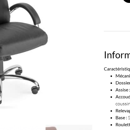
Infor
Caractéristiq
Mécani
Dossier
Assise 
Accoud
coussi
Relevag
Base :
S
Roulett