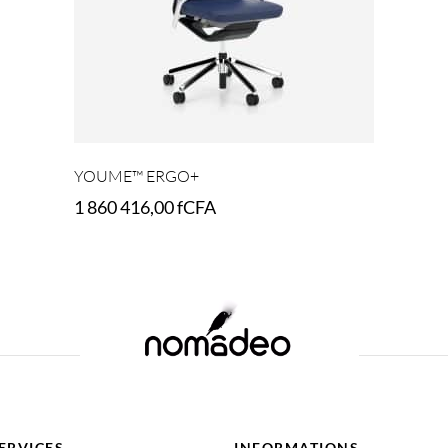
YOUME™ ERGO+
1 860 416,00
fCFA
Select options
ERVICES
INFORMATIONS