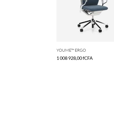
YOUME™ ERGO
1 008 928,00
fCFA
Select options