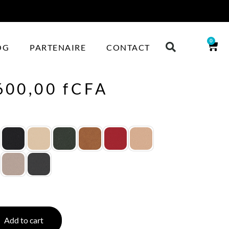
0
OG
PARTENAIRE
CONTACT
600,00
fCFA
Add to cart