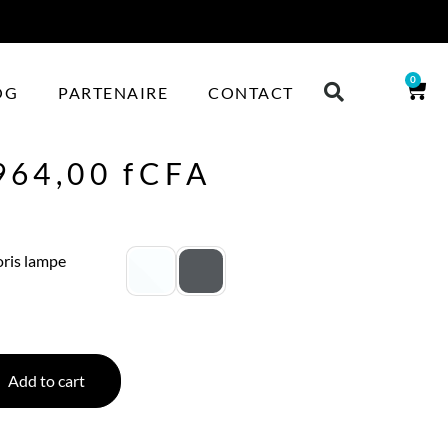
0
OG
PARTENAIRE
CONTACT
964,00
fCFA
ris lampe
Add to cart