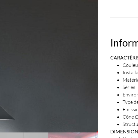
Infor
CARACTÈRI
Couleur
Install
Matéri
Séries:
Enviro
Type de
Emissio
Cône Ø
Struct
DIMENSION