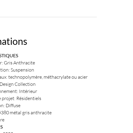
mations
STIQUES
: Gris Anthracite
ation: Suspension
aux: technopolymère, méthacrylate ou acier
 Design Collection
nnement: Intérieur
 projet: Résidentiels
n: Diffuse
380 métal gris anthracite
ure
S