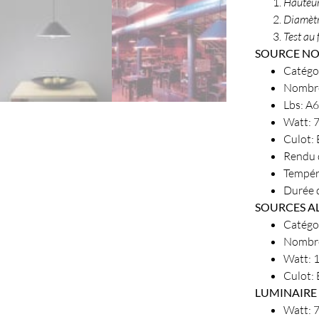
Hauteu
Diamèt
Test au 
SOURCE NO
Catégo
Nombre
Lbs: A
Watt:
Culot:
Rendu 
Tempér
Durée d
SOURCES A
Catégo
Nombre
Watt:
Culot:
LUMINAIRE
Watt: