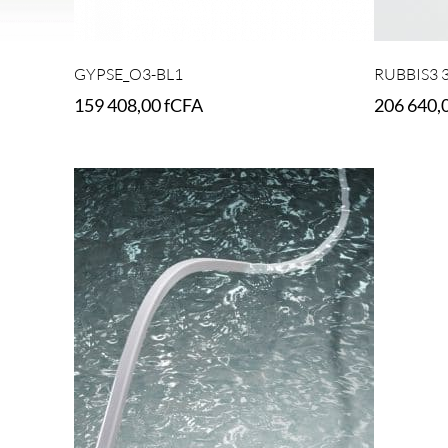
GYPSE_O3-BL1
RUBBIS3 
159 408,00
fCFA
206 640,
Add to cart
Add to car