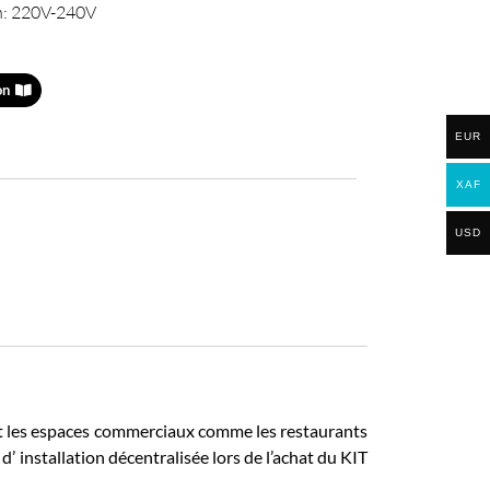
n: 220V-240V
on
EUR
XAF
USD
nt les espaces commerciaux comme les restaurants
 d’ installation décentralisée lors de l’achat du KIT