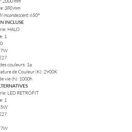
r: 2000 mm
re: 380 mm
fil incandescent: 650°
N INCLUSE
rie: HALO
: 1
60
 77W
 E27
des couleurs: 1a
ature de Couleur (K): 2900K
e vie (h): 1000h
LTERNATIVES
rie: LED RETROFIT
: 1
 15W
 E27
 77W