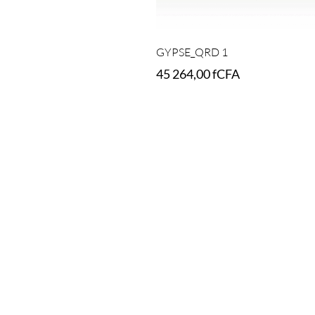
GYPSE_QRD 1
45 264,00
fCFA
Add to cart