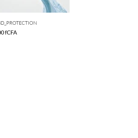
3D_PROTECTION
00
fCFA
t