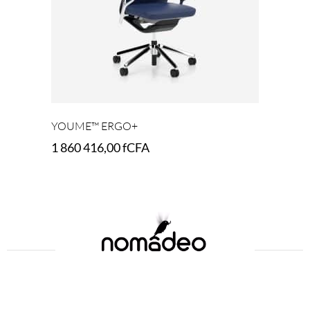
YOUME™ ERGO+
1 860 416,00
fCFA
Select options