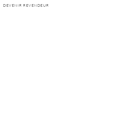
DEVENIR REVENDEUR
PERSONAL SHOPPER
DEVENIR FRANCHISÉ
INFORMATIONS
POLITIQUE DE CONFIDENTIALITÉ
GARANTIE
PRESSE ET ACTUALITÉ
CONTACT
SUIVEZ-NOUS