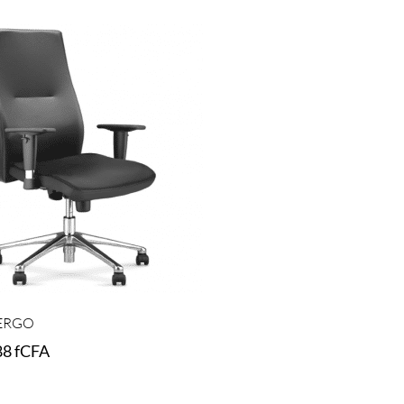
ERGO
88
fCFA
t