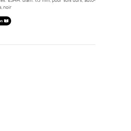
s, noir
on