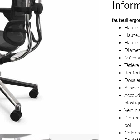
Infor
fauteuil erg
Hauteu
Hauteu
Hauteu
Diamèt
Mécani
Têtière
Renfort
Dossier
Assise: 
Accou
plastiq
Verrin 
Pietem
poli
Coloris
Roulet