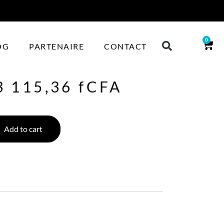
0
OG
PARTENAIRE
CONTACT
3 115,36
fCFA
Add to cart