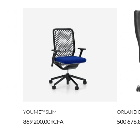
YOUME™ SLIM
ORLAND 
869 200,00
fCFA
500 678,
Select options
Add to car