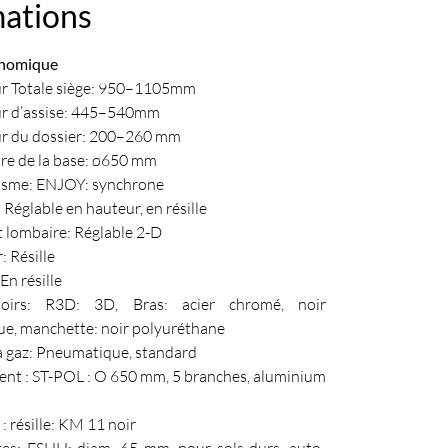
mations
onomique
r Totale siège: 950–1105mm
r d’assise: 445–540mm
r du dossier: 200–260 mm
re de la base: ø650 mm
sme: ENJOY: synchrone
: Réglable en hauteur, en résille
 lombaire: Réglable 2-D
: Résille
En résille
doirs: R3D: 3D, Bras: acier chromé, noir
ue, manchette: noir polyuréthane
a gaz: Pneumatique, standard
ent : ST-POL : O 650 mm, 5 branches, aluminium
 : résille: KM 11 noir
tes: ESHH: diam. 65 mm, pour sols durs, auto-