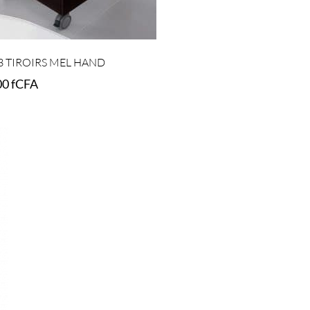
3 TIROIRS MEL HAND
00
fCFA
t