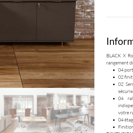
Infor
BLACK X Rob
rangement di
04 por
02 fini
02 Ser
sécuris
04 ral
indisp
votre 
04 étag
Finiti