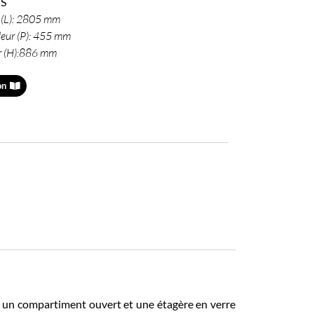
S
 (L): 2805 mm
eur (P): 455 mm
r (H):886 mm
on
c un compartiment ouvert et une étagère en verre