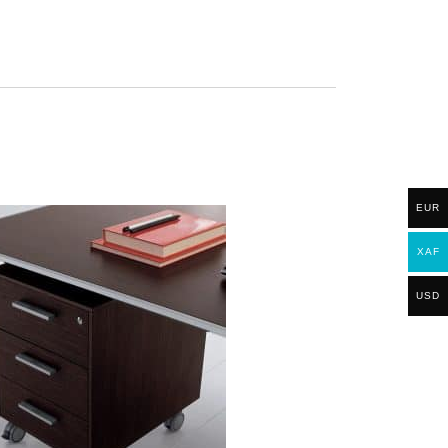
EUR
XAF
USD