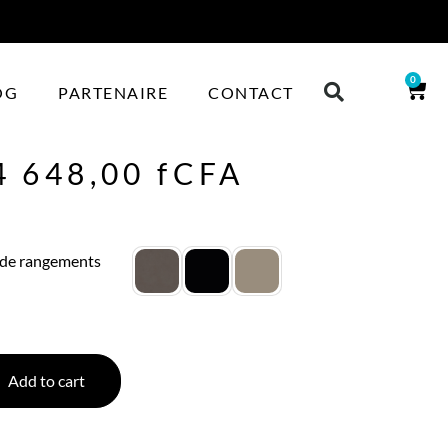
0
OG
PARTENAIRE
CONTACT
4 648,00
fCFA
 de rangements
Add to cart