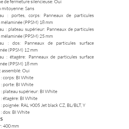
 de fermeture silencieuse: Oui
n mitoyenne: Sans
au : portes, corps: Panneaux de particules
e mélaminée (PPSM) 18 mm
au : plateau supérieur: Panneaux de particules
e mélaminée (PPSM) 25 mm
au : dos: Panneaux de particules surface
née (PPSM) 12 mm
au : étagère: Panneaux de particules surface
née (PPSM) 18 mm
t assemblé: Oui
 : corps: BI White
 : porte: BI White
 : plateau supérieur: BI White
 : étagère: BI White
 : poignée: RAL 9005 Jet black CZ, BL/BLT, Y
 : dos: BI White
S
r: 400 mm