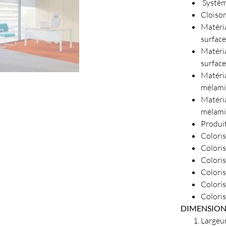
Système
Cloiso
Matéri
surfac
Matéri
surfac
Matéri
mélami
Matéri
mélami
Produi
Coloris
Coloris
Coloris
Coloris
Coloris
Coloris
DIMENSION
Largeu