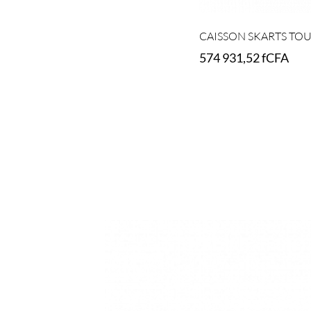
CAISSON SKARTS TOUR
574 931,52
fCFA
Select options