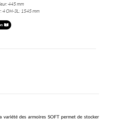
deur: 445 mm
r: 4 OH-3L: 1545 mm
on
a variété des armoires SOFT permet de stocker