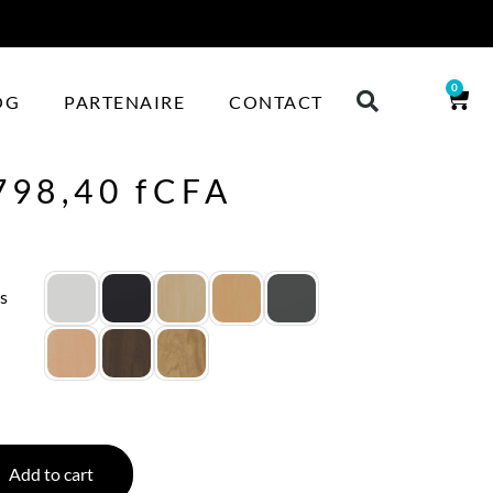
0
OG
PARTENAIRE
CONTACT
798,40
fCFA
s
Add to cart