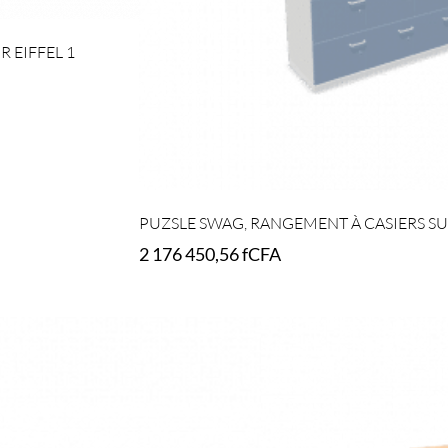
 EIFFEL 1
PUZSLE SWAG, RANGEMENT À CASIERS S
2 176 450,56
fCFA
Select options