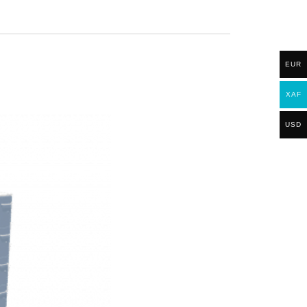
EUR
XAF
USD