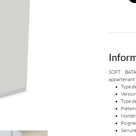
Infor
SOFT BATA
appartenant 
Type d
Version
Type de
Pièteme
Nombre
Poignée
Serrure