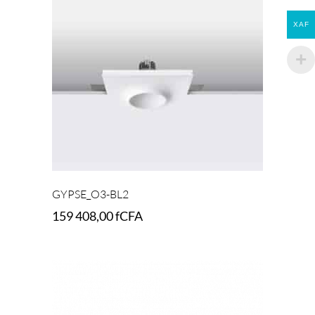
XAF
GYPSE_O3-BL2
159 408,00
fCFA
Add to cart