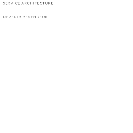
SERVICE ARCHITECTURE
DEVENIR REVENDEUR
PERSONAL SHOPPER
DEVENIR FRANCHISÉ
INFORMATIONS
POLITIQUE DE CONFIDENTIALITÉ
GARANTIE
PRESSE ET ACTUALITÉ
CONTACT
SUIVEZ-NOUS