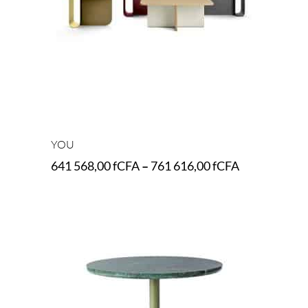
YOU
641 568,00
fCFA
–
761 616,00
fCFA
Select options