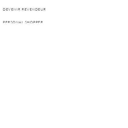
DEVENIR REVENDEUR
PERSONAL SHOPPER
DEVENIR FRANCHISÉ
INFORMATIONS
POLITIQUE DE CONFIDENTIALITÉ
GARANTIE
PRESSE ET ACTUALITÉ
CONTACT
SUIVEZ-NOUS