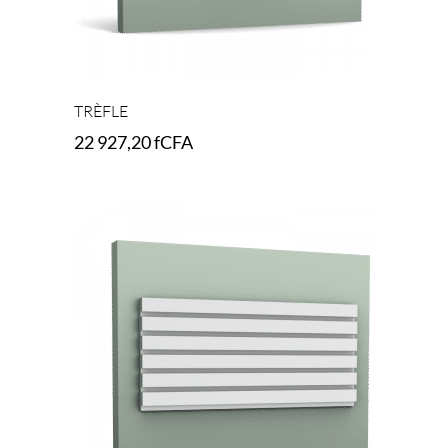
TRÈFLE
22 927,20
fCFA
Add to cart