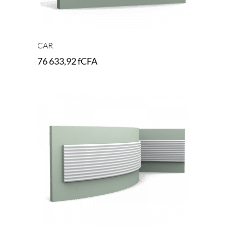
CAR
76 633,92
fCFA
Add to cart