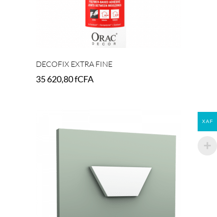
DECOFIX EXTRA FINE
35 620,80
fCFA
Add to cart
XAF