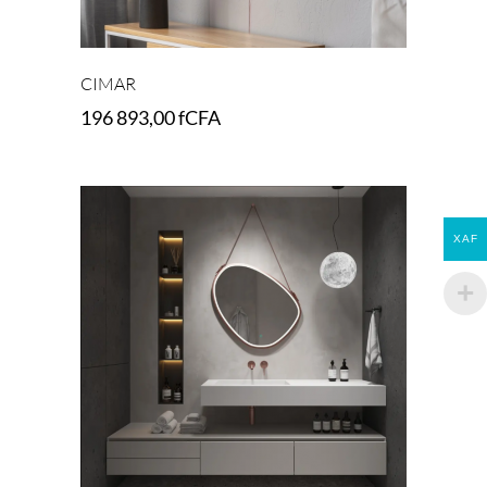
CIMAR
196 893,00
fCFA
Add to cart
XAF