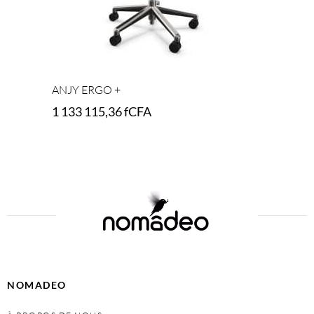
ANJY ERGO +
1 133 115,36
fCFA
Add to cart
NOMADEO