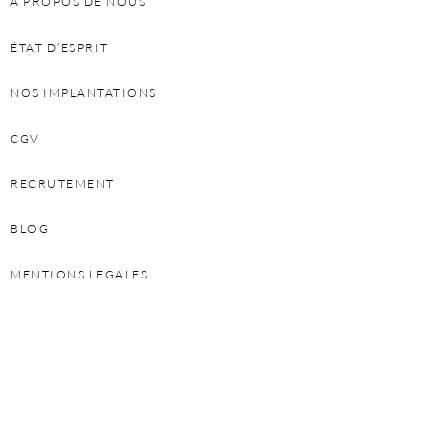
À PROPOS DE NOUS
ÉTAT D’ESPRIT
NOS IMPLANTATIONS
CGV
RECRUTEMENT
BLOG
MENTIONS LEGALES
NOS SERVICES
SERVICE ARCHITECTURE
DEVENIR REVENDEUR