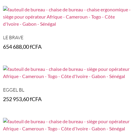
LE BRAVE
654 688,00
fCFA
Add to cart
EGGEL BL
252 953,60
fCFA
Select options