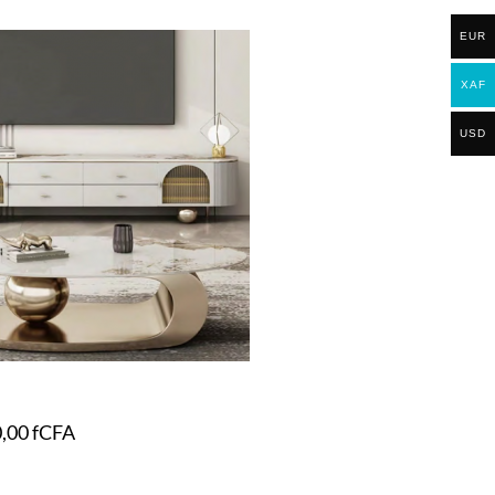
EUR
XAF
USD
0,00
fCFA
t