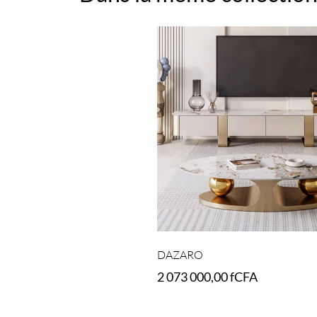
DAZARO
2 073 000,00
fCFA
Add to cart