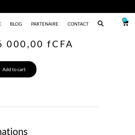
0
K
BLOG
PARTENAIRE
CONTACT
6 000,00
fCFA
Add to cart
mations