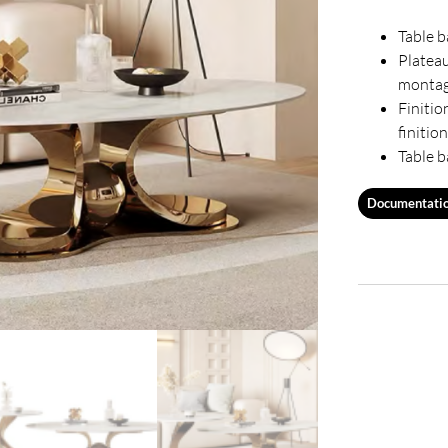
Table b
Plate
montagn
Finiti
finitio
Table b
Documentati