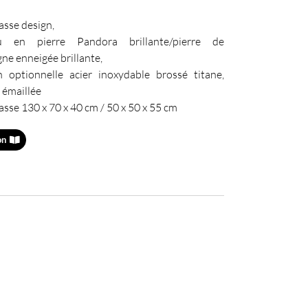
asse design,
au en pierre Pandora brillante/pierre de
e enneigée brillante,
on optionnelle acier inoxydable brossé titane,
n émaillée
asse 130 x 70 x 40 cm / 50 x 50 x 55 cm
on