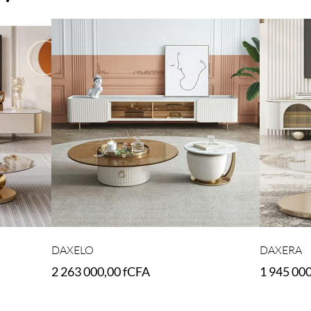
DAXELO
DAXERA
2 263 000,00
fCFA
1 945 00
Add to cart
Add to car