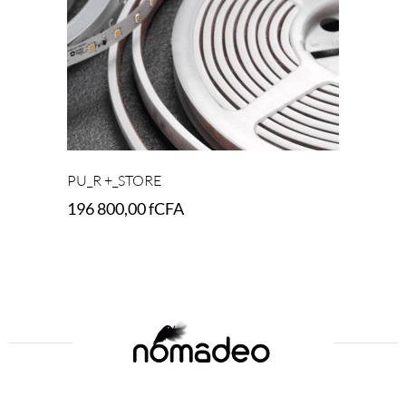
PU_R +_STORE
196 800,00
fCFA
Add to cart