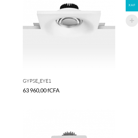
XAF
GYPSE_EYE1
63 960,00
fCFA
Add to cart