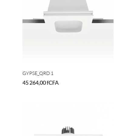
GYPSE_QRD 1
45 264,00
fCFA
Add to cart