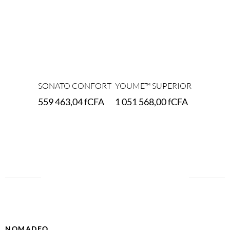
SONATO CONFORT
YOUME™ SUPERIOR
559 463,04
fCFA
1 051 568,00
fCFA
Select options
Select options
NOMADEO