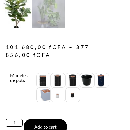
101 680,00
fCFA
–
377
856,00
fCFA
Modèles
de pots
Add to cart