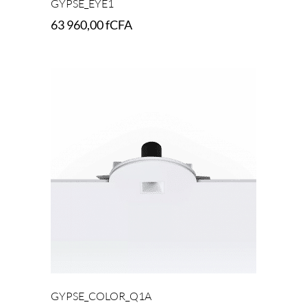
GYPSE_EYE1
63 960,00
fCFA
Add to cart
GYPSE_COLOR_Q1A