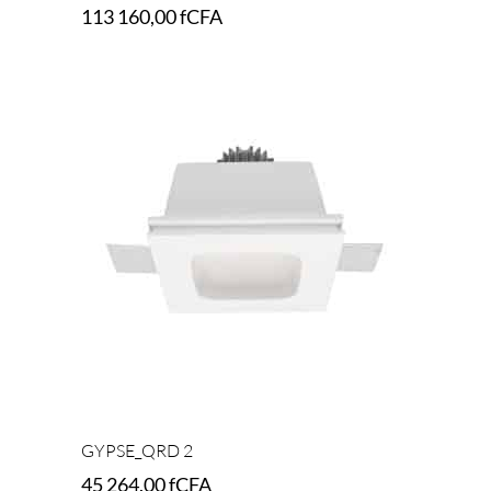
113 160,00
fCFA
Add to cart
GYPSE_QRD 2
45 264,00
fCFA