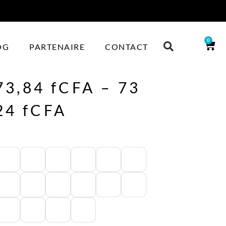
0
OG
PARTENAIRE
CONTACT
73,84
fCFA
–
73
24
fCFA