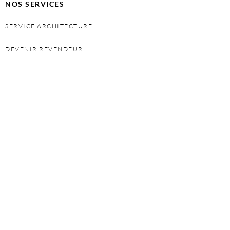
NOS SERVICES
SERVICE ARCHITECTURE
DEVENIR REVENDEUR
PERSONAL SHOPPER
DEVENIR FRANCHISÉ
INFORMATIONS
POLITIQUE DE CONFIDENTIALITÉ
GARANTIE
PRESSE ET ACTUALITÉ
CONTACT