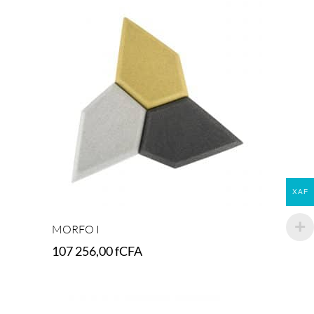
XAF
MORFO I
107 256,00
fCFA
Select options