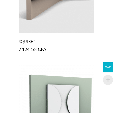
SQUIRE 1
7 124,16
fCFA
Add to cart
XAF