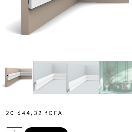
20 644,32
fCFA