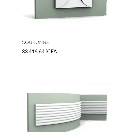
COURONNE
33 416,64
fCFA
Add to cart