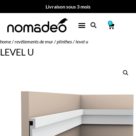
Livraison sous 3 mois
0
home
/
revêtements de mur
/
plinthes
/ level u
LEVEL U