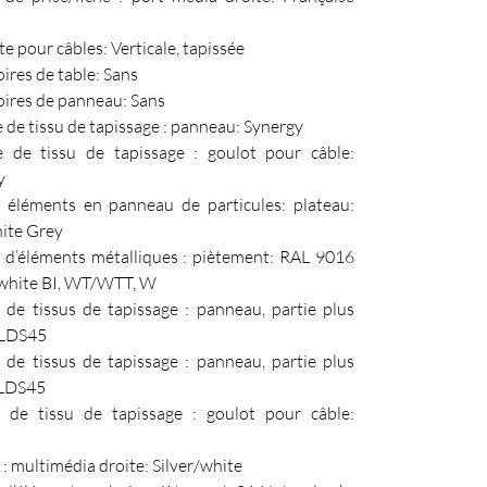
e pour câbles: Verticale, tapissée
ires de table: Sans
oires de panneau: Sans
de tissu de tapissage : panneau: Synergy
 de tissu de tapissage : goulot pour câble:
y
s éléments en panneau de particules: plateau:
te Grey
s d’éléments métalliques : piètement: RAL 9016
c white BI, WT/WTT, W
 de tissus de tapissage : panneau, partie plus
 LDS45
 de tissus de tapissage : panneau, partie plus
 LDS45
s de tissu de tapissage : goulot pour câble:
 : multimédia droite: Silver/white