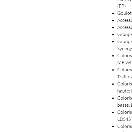
(FR)
Goulott
Accesso
Access
Groupe 
Groupe
Synerg
Colori
MB Whi
Colori
Traffi
Coloris
haute:
Coloris
basse:
Colori
LDS45
Coloris