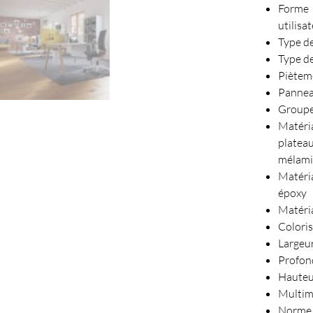
Forme 
utilisa
Type de
Type de
Pièteme
Panneau
Groupe 
Matéri
plate
mélami
Matéri
époxy
Matéria
Coloris
Largeu
Profon
Hauteu
Multimé
Norme 