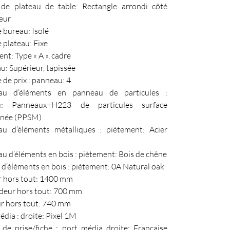
de plateau de table: Rectangle arrondi côté
teur
 bureau: Isolé
 plateau: Fixe
nt: Type « A », cadre
: Supérieur, tapissée
de prix : panneau: 4
au d’éléments en panneau de particules :
au: Panneaux+H223 de particules surface
née (PPSM)
au d’éléments métalliques : piètement: Acier
u d’éléments en bois : piètement: Bois de chêne
 d’éléments en bois : piètement: 0A Natural oak
r hors tout: 1400 mm
deur hors tout: 700 mm
r hors tout: 740 mm
dia : droite: Pixel 1M
de prise/fiche : port média droite: Française