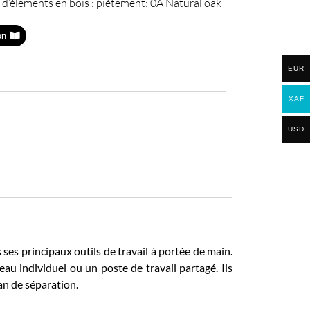
 d’éléments en bois : piètement: 0A Natural oak
on
EUR
XAF
USD
ses principaux outils de travail à portée de main.
au individuel ou un poste de travail partagé. Ils
ran de séparation.