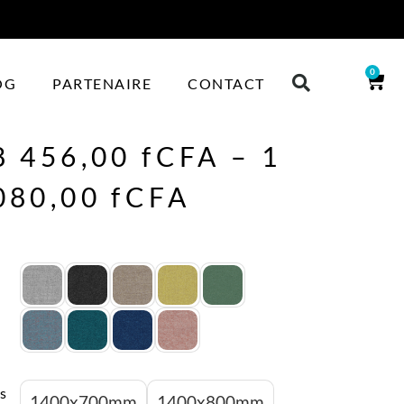
0
OG
PARTENAIRE
CONTACT
8 456,00
fCFA
–
1
080,00
fCFA
s
1400x700mm
1400x800mm