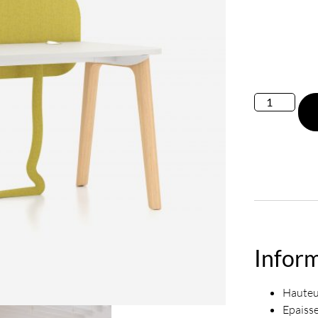
Infor
Hauteu
Epaiss