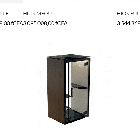
O-LEG
HIOS-MFOU
HIOS-FUL
48,00
fCFA
3 095 008,00
fCFA
3 544 36
Select options
Select opt