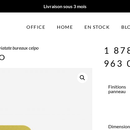
Livraison sous 3 mois
OFFICE
HOME
EN STOCK
BL
viatate bureaux celpo
1 87
PO
963 
Finitions
panneau
Dimension