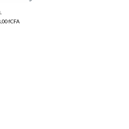
L
8,00
fCFA
ions