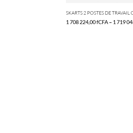
SKARTS 2 POSTES DE TRAVAIL 
1 708 224,00
fCFA
–
1 719 0
Select options