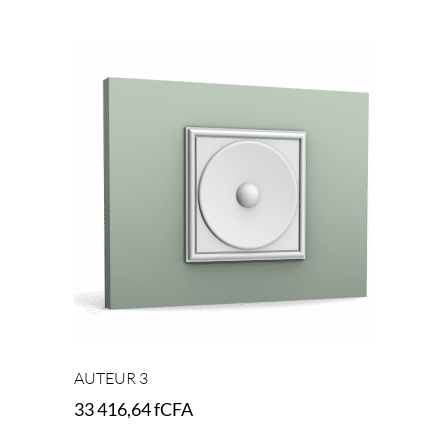
Add to cart
AUTEUR 3
33 416,64
fCFA