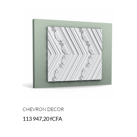
Add to cart
CHEVRON DECOR
113 947,20
fCFA
Add to cart