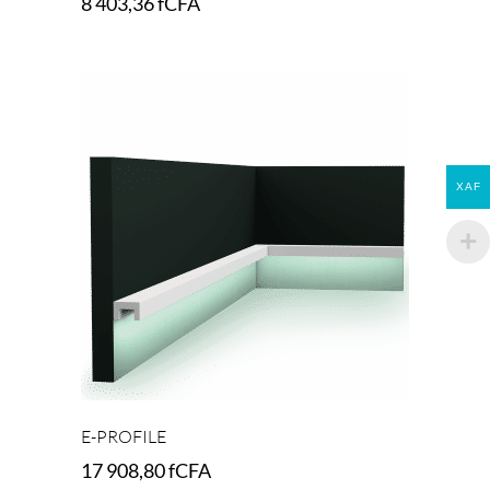
8 403,36
fCFA
Add to cart
XAF
E-PROFILE
17 908,80
fCFA