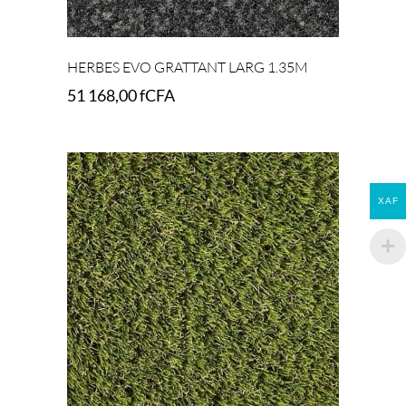
HERBES EVO GRATTANT LARG 1.35M
51 168,00
fCFA
Select options
XAF