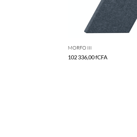
MORFO III
102 336,00
fCFA
Select options