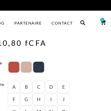
0
OG
PARTENAIRE
CONTACT
10,80
fCFA
de
fre
A
B
C
D
E
F
G
H
I
J