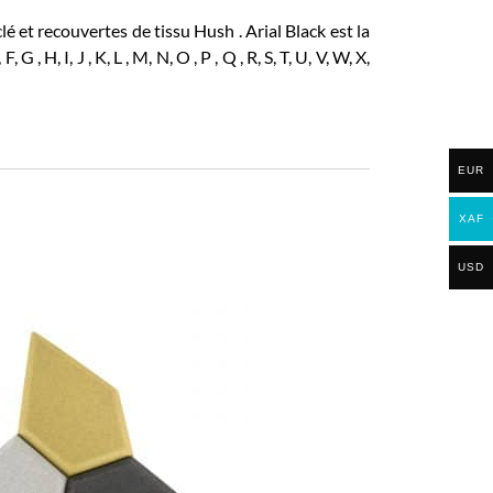
 et recouvertes de tissu Hush . Arial Black est la
H, I, J , K, L , M, N, O , P , Q , R, S, T, U, V, W, X,
EUR
XAF
USD