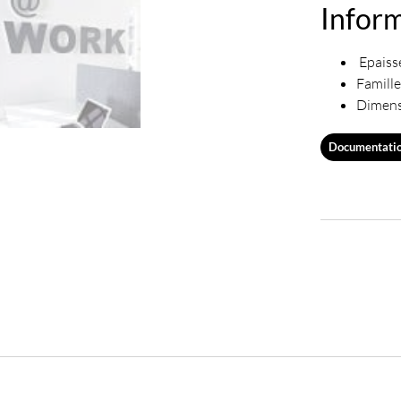
Infor
Epaiss
Famille
Dimens
Documentati