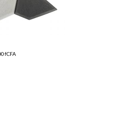
00
fCFA
ions