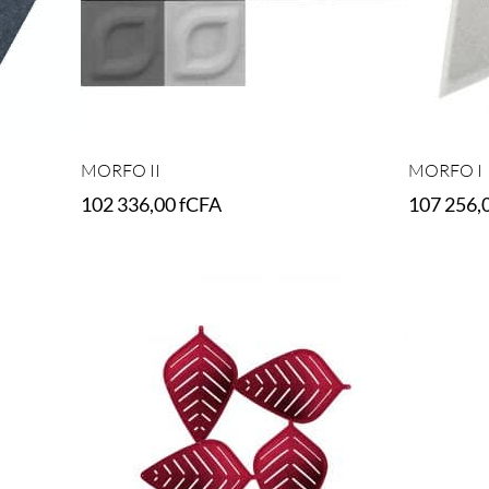
MORFO II
MORFO I
102 336,00
fCFA
107 256,
Select options
Select opt