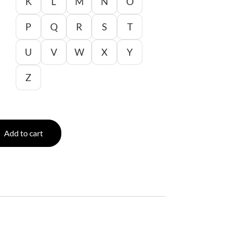
K
L
M
N
O
P
Q
R
S
T
U
V
W
X
Y
Z
Add to cart