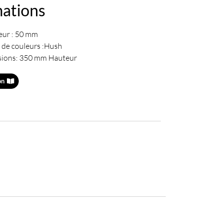
mations
eur : 50 mm
 de couleurs :Hush
ions: 350 mm Hauteur
on