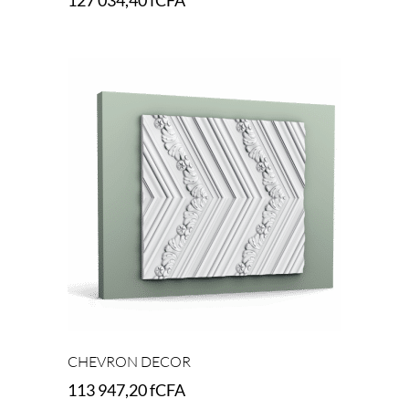
Add to cart
CHEVRON DECOR
113 947,20
fCFA