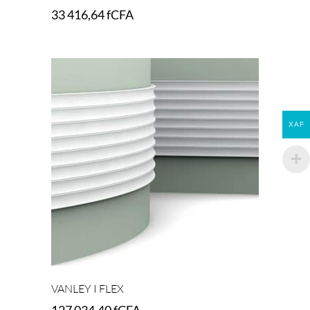
33 416,64
fCFA
Add to cart
XAF
VANLEY I FLEX
127 034,40
fCFA