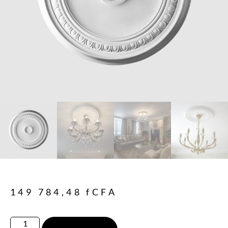
149 784,48
fCFA