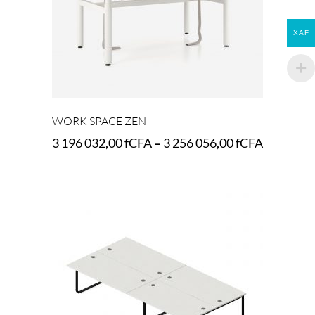
XAF
WORK SPACE ZEN
3 196 032,00
fCFA
–
3 256 056,00
fCFA
Select options