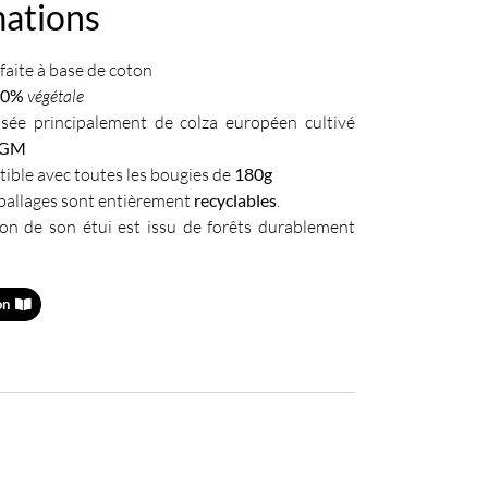
mations
aite à base de coton
00%
végétale
ée principalement de colza européen cultivé
OGM
ible avec toutes les bougies de
180g
ballages sont entièrement
recyclables
.
ton de son étui est issu de forêts durablement
on