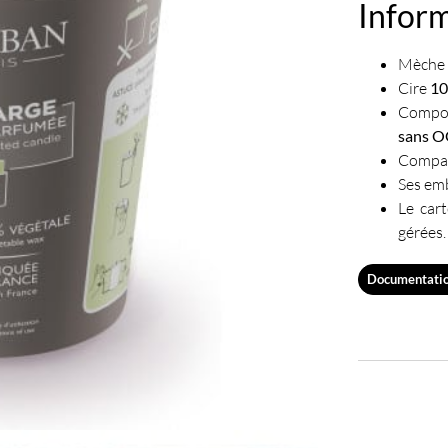
Infor
Mèche f
Cire
1
Compos
sans 
Compat
Ses em
Le car
gérées.
Documentati