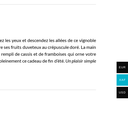
mez les yeux et descendez les allées de ce vignoble
re ses fruits duveteux au crépuscule doré. La main
 rempli de cassis et de framboises qui orne votre
 pleinement ce cadeau de fin d’été.
Un plaisir simple
EUR
XAF
USD