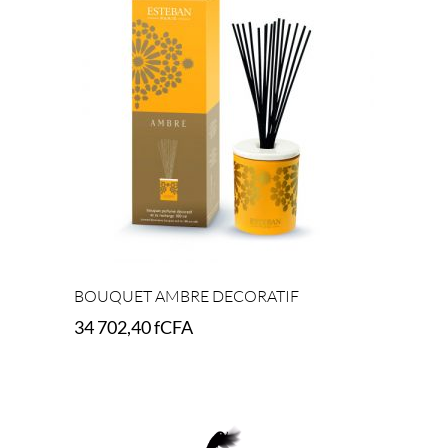
BOUQUET AMBRE DECORATIF
34 702,40
fCFA
Add to cart