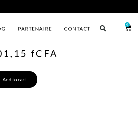
0
OG
PARTENAIRE
CONTACT
01,15
fCFA
Add to cart