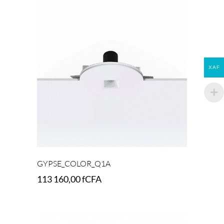
XAF
GYPSE_COLOR_Q1A
113 160,00
fCFA
Add to cart