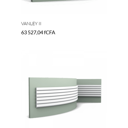
VANLEY II
63 527,04
fCFA
Add to cart