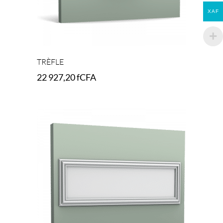
XAF
TRÈFLE
22 927,20
fCFA
Add to cart