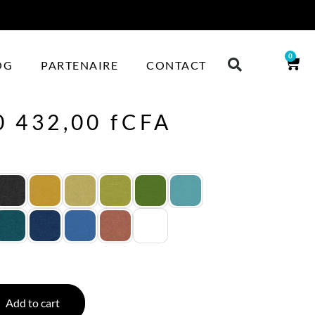
0
OG
PARTENAIRE
CONTACT
0 432,00
fCFA
Add to cart