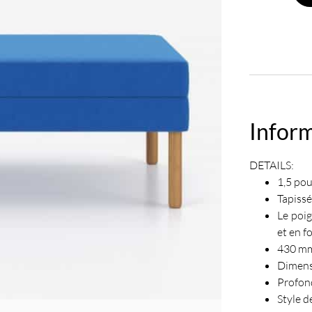
Infor
DETAILS:
1,5 pou
Tapissé
Le poig
et en f
430 mm
Dimens
Profon
Style d