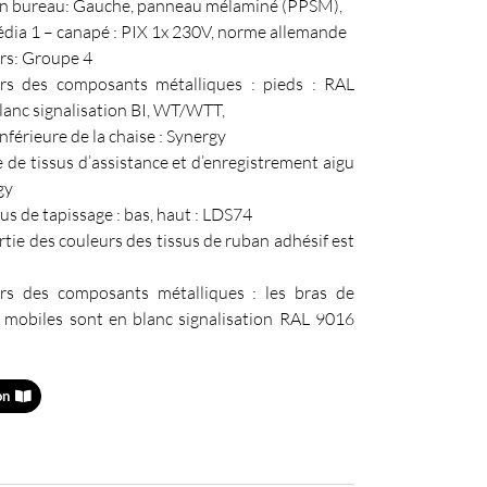
on bureau: Gauche, panneau mélaminé (PPSM),
dia 1 – canapé : PIX 1x 230V, norme allemande
rs: Groupe 4
rs des composants métalliques : pieds : RAL
anc signalisation BI, WT/WTT,
inférieure de la chaise : Synergy
de tissus d’assistance et d’enregistrement aigu
gy
sus de tapissage : bas, haut : LDS74
tie des couleurs des tissus de ruban adhésif est
rs des composants métalliques : les bras de
 mobiles sont en blanc signalisation RAL 9016
on