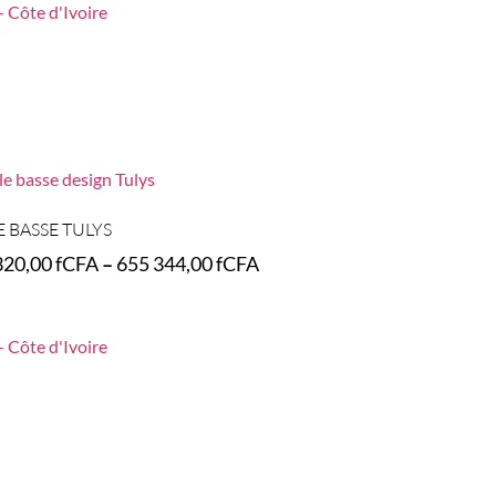
E BASSE TULYS
320,00
fCFA
–
655 344,00
fCFA
t options