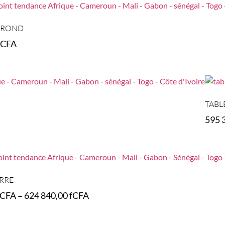
 ROND
fCFA
s
TABL
595 
Selec
RRE
fCFA
–
624 840,00
fCFA