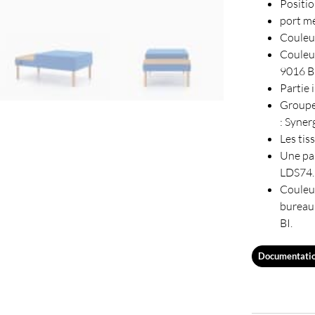
Positi
port mé
Couleu
Couleu
9016 Bl
Partie 
Groupe 
: Syner
Les tis
Une par
LDS74.
Couleu
bureau
BI.
Documentati