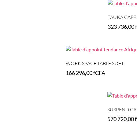
TAUKA CAFE
323 736,00
Select option
WORK SPACE TABLE SOFT
166 296,00
fCFA
Add to cart
SUSPEND CA
570 720,00
Select options