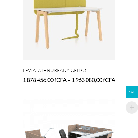
LEVIATATE BUREAUX CELPO
1 878 456,00
fCFA
–
1 963 080,00
fCFA
XAF
Select options