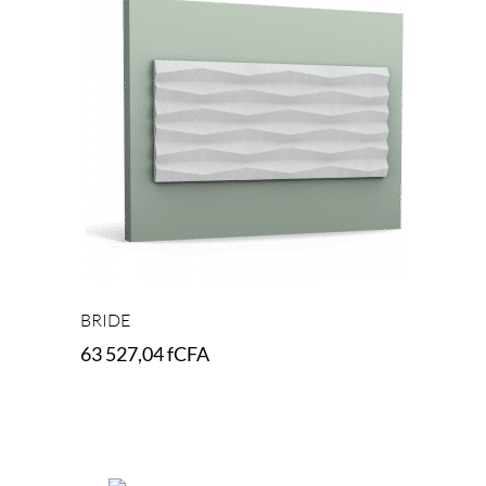
BRIDE
63 527,04
fCFA
Add to cart