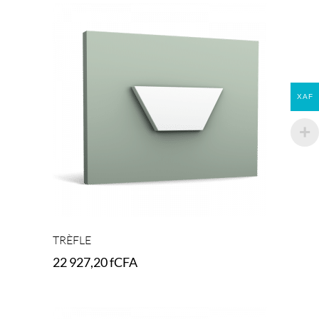
XAF
TRÈFLE
22 927,20
fCFA
Add to cart