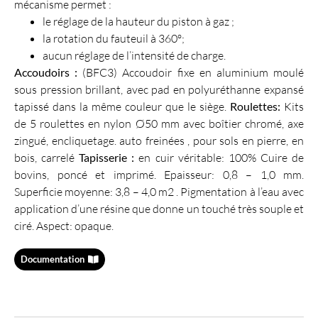
mécanisme permet :
le réglage de la hauteur du piston à gaz ;
la rotation du fauteuil à 360º;
aucun réglage de l’intensité de charge.
Accoudoirs :
(BFC3) Accoudoir fixe en aluminium moulé
sous pression brillant, avec pad en polyuréthanne expansé
tapissé dans la même couleur que le siège.
Roulettes:
Kits
de 5 roulettes en nylon Ø50 mm avec boîtier chromé, axe
zingué, encliquetage. auto freinées , pour sols en pierre, en
bois, carrelé
Tapisserie :
en cuir véritable: 100% Cuire de
bovins, poncé et imprimé. Epaisseur: 0,8 – 1,0 mm.
Superficie moyenne: 3,8 – 4,0 m2 . Pigmentation à l’eau avec
application d’une résine que donne un touché très souple et
ciré. Aspect: opaque.
Documentation