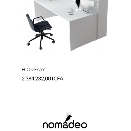
HIOS-EASY
2 384 232,00
fCFA
Add to cart