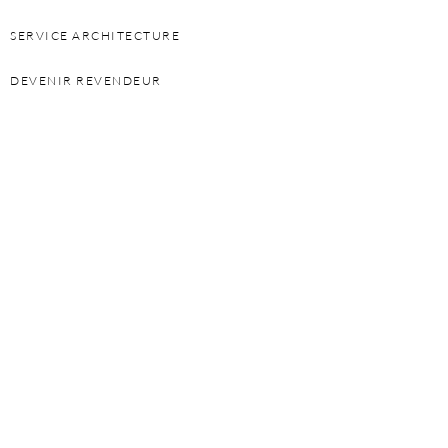
SERVICE ARCHITECTURE
DEVENIR REVENDEUR
PERSONAL SHOPPER
DEVENIR FRANCHISÉ
INFORMATIONS
POLITIQUE DE CONFIDENTIALITÉ
GARANTIE
PRESSE ET ACTUALITÉ
CONTACT