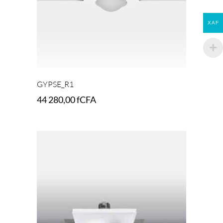
XAF
GYPSE_R1
44 280,00
fCFA
Add to cart