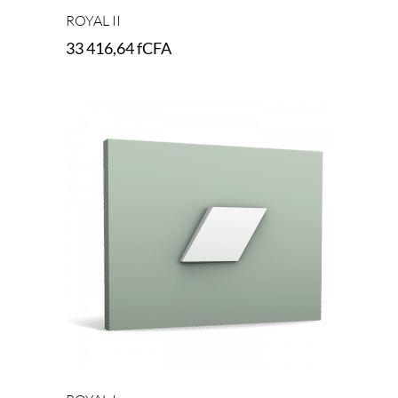
ROYAL II
33 416,64
fCFA
Add to cart