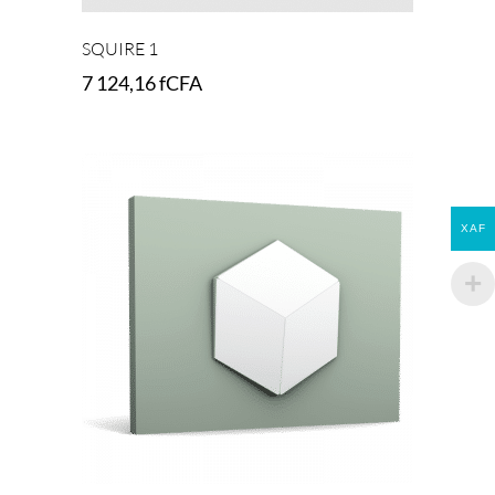
SQUIRE 1
7 124,16
fCFA
Add to cart
XAF