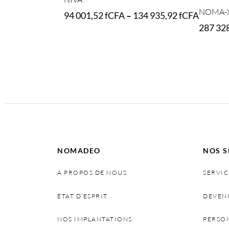
NOMA-
94 001,52
fCFA
–
134 935,92
fCFA
287 32
Select options
Select o
NOMADEO
NOS S
À PROPOS DE NOUS
SERVIC
ÉTAT D’ESPRIT
DEVEN
NOS IMPLANTATIONS
PERSO