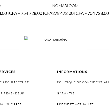
X
NOMABLOOM
8,00
fCFA
–
754 728,00
fCFA
278 472,00
fCFA
–
754 728,0
ptions
Select options
ERVICES
INFORMATIONS
E ARCHITECTURE
POLITIQUE DE CONFIDENTIAL
IR REVENDEUR
GARANTIE
NAL SHOPPER
PRESSE ET ACTUALITÉ