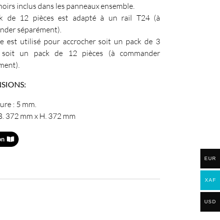
noirs inclus dans les panneaux ensemble.
k de 12 pièces est adapté à un rail T24 (à
der séparément).
e est utilisé pour accrocher soit un pack de 3
s soit un pack de 12 pièces (à commander
ment).
SIONS:
ure : 5 mm.
: B. 372 mm x H. 372 mm
on
EUR
XAF
USD