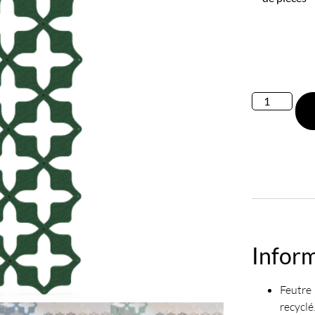
Infor
Feutr
recyclé