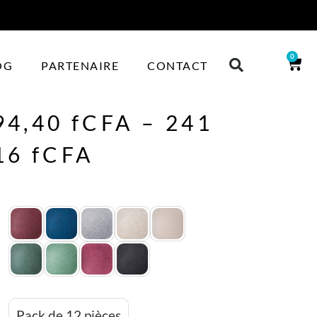
0
OG
PARTENAIRE
CONTACT
94,40
fCFA
–
241
16
fCFA
Pack de 12 pièces