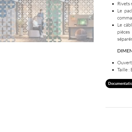
Rivets 
Le pac
comman
Le câbl
pièce
séparé
DIMEN
Ouvert
Taille 
Documentati