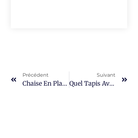
Précédent
Suivant
Chaise En Plastique : Le Top 3 Des Meilleurs Modèles En 2025
Quel Tapis Avec Un Canapé Gris ? Trouvez La Parfaite Association !