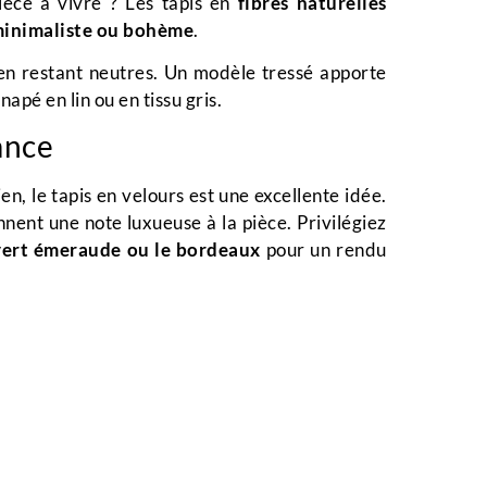
ièce à vivre ? Les tapis en
fibres naturelles
inimaliste ou bohème
.
n restant neutres. Un modèle tressé apporte
apé en lin ou en tissu gris.
ance
ien, le tapis en velours est une excellente idée.
nent une note luxueuse à la pièce. Privilégiez
e vert émeraude ou le bordeaux
pour un rendu